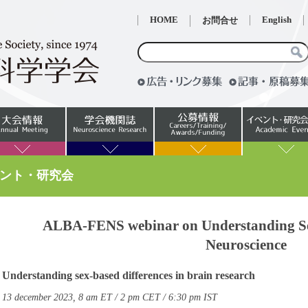
HOME
English
お問合せ
ベント・研究会
ALBA-FENS webinar on Understanding Sex
Neuroscience
Understanding sex-based differences in brain research
13 december 2023, 8 am ET / 2 pm CET / 6:30 pm IST