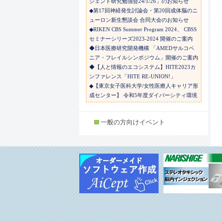
ジェント研究勉強会24/1/26」のお知らせ
◆第17回神経発生討論会・第20回成体脳のニ
ューロン新生懇談会 合同大会のお知らせ
◆RIKEN CBS Summer Program 2024、 CBSS
セミナーシリーズ2023-2024 開催のご案内
◆日本医療研究開発機構 「AMEDサルコペ
ニア・フレイルシンポジウム」開催のご案内
◆【人と情報のエコシステム】HITE2023カ
ンファレンス「HITE RE-UNION!」
◆【東京女子医科大学/女性医療人キャリア形
成センター】 令和5年度ダイバーシティ環境
整備事業中間報告会のご案内
◆日本睡眠学会 「冬の学校2024」のお知ら
一般の方向けイベント
せ
◆令和5年度 第38回熊本医学・生物科学国際
シンポジウム 「機能的脳神経回路システム
の構築メカニズム」
◆【オンライン開催】 日本味と匂学会セミ
ナーシリーズ第５回 Emily Liman博士による
講演 JASTS非会員の方々のご参加も歓迎！
◆順天堂大学・日本電子株式会社合同形態学
セミナー開催のお知らせ
◆第33回神経行動薬理若手研究者の集い
「神経行動薬理の最前線」のご案内