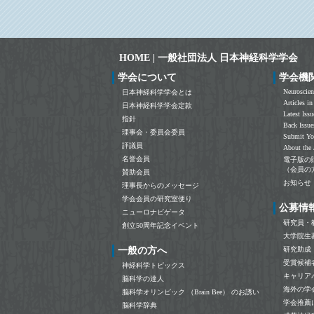
◆日米科学技術協力事業 脳研究分野 (日米
脳) Networking Session@SfN Neuroscience
2023 in Washington DC 開催のお知らせ
◆「革新的医療技術研究開発推進事業（産学
HOME | 一般社団法人 日本神経科学学会
官共同型）」第3回ワークショップ開催の ご
案内
学会について
学会機
◆国立遺伝学研究所 オンライン公開講演会
Neuroscien
日本神経科学学会とは
2023「きょうは遺伝研」
Articles in
日本神経科学学会定款
◆Master’s Lecture - Visions for development,
Latest Issu
指針
Back Issue
stem cells and epigenetics 参加登録受付中!
理事会・委員会委員
Submit Yo
◆S4SN (Society for Social Neuroscience )
評議員
About the 
2024 Japan 開催のお知らせ
名誉会員
電子版の
◆生理学研究所研究会「多次元脳形態研究
（会員の
賛助会員
会」 （12/14-15, ハイブリッド形式）
お知らせ
理事長からのメッセージ
◆第21回男⼥共同参画学協会連絡会シンポ
学会会員の研究室便り
ジウムのご案内
公募情
ニューロナビゲータ
◆第7回NanoLSIシンポジウム開催のご案内
研究員・
創立50周年記念イベント
◆生理学研究所シナプス研究会 「シナプス
大学院生
で切り開く脳神経機能の理解」のご案内
一般の方へ
研究助成
◆非線形動力学に基づく次世代AIと基盤技
受賞候補
神経科学トピックス
術に関するシンポジウム
キャリア
脳科学の達人
◆2023年度第2回バイオインフォマティクス
海外の学
脳科学オリンピック （Brain Bee） のお誘い
技術者認定試験 受験案内
学会推薦
脳科学辞典
◆第18回国際マスイメージングセンター利