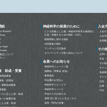
関紙
神経科学の発展のために
入会
ce Research
ヒトを対象とした脳・神経科学研究を倫理的に
入会の
計画・実施するための指針（2025）
 Press
入会手
e
動物実験に関する指針
会員種
s
MRI検査の指針
ur Paper
ランチョン大討論会
その
Journal
ダイバーシティの取り組みについて
お問い
購読について
方へ）
学会・
会員へのお知らせ
その他
神経科学ニュース一覧
サイト
報 助成・受賞
議事録（理事会･総会）
免責事
事業報告
教職員募集
サイト
年会費のお支払い
募集・説明会
広告・
神経科学トピックス
・渡航助成募集
記事・
神経科学リソース
者募集
FAQ
学会からのお知らせ
パスに応じた賞・助成
道標 道に迷ったときはこちら
会への旅費支援
追悼「時代の肖像」
による賞・助成