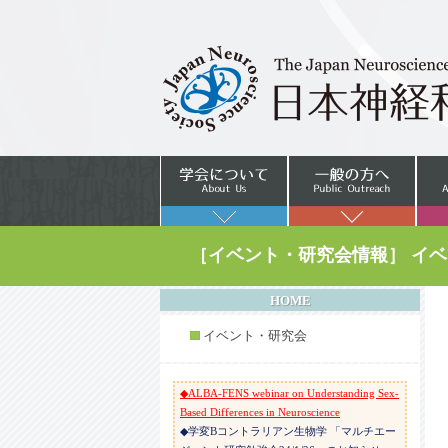
募集のご案内
◆第4回山梨大学先端脳科学特別教育プログ
ラムー山梨GLIAセンター国際シンポジウム
「The 4th international symposium on
Frontend Brain Science–Yamanashi GLIA
center: University of Yamanashi」のご案内
◆SfN 2024セッション企画提案の募集のお知
らせ
◆第13回国際放射線神経生物学会学術大会
(ISRN2024)のご案内
◆ムーンショット目標９公開シンポジウム開
催のご案内
◆CPSY TOKYO 2024：計算論的精神医学、
［イベント・研究会情報］ イ
入門から最前線まで
◆第17回ラットリソースリサーチ研究会開催
のお知らせ
HOME
◆男女共同参画推進シンポジウム「学術の未
イベント・研究会
来と『無意識のバイアス』について―『男
女共同参画』を科学的根拠に基づいて議論す
る」開催のお知らせ
◆ALBA-FENS webinar on Understanding Sex-
Based Differences in Neuroscience
◆学変Bコントラリアン生物学 「マルチエー