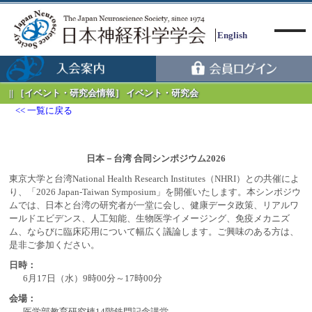
English
［イベント・研究会情報］ イベント・研究会
一覧に戻る
Menu
日本－台湾 合同シンポジウム2026
東京大学と台湾National Health Research Institutes（NHRI）との共催によ
り、「2026 Japan-Taiwan Symposium」を開催いたします。本シンポジウ
ムでは、日本と台湾の研究者が一堂に会し、健康データ政策、リアルワ
ールドエビデンス、人工知能、生物医学イメージング、免疫メカニズ
ム、ならびに臨床応用について幅広く議論します。ご興味のある方は、
是非ご参加ください。
日時：
6月17日（水）9時00分～17時00分
会場：
医学部教育研究棟14階鉄門記念講堂