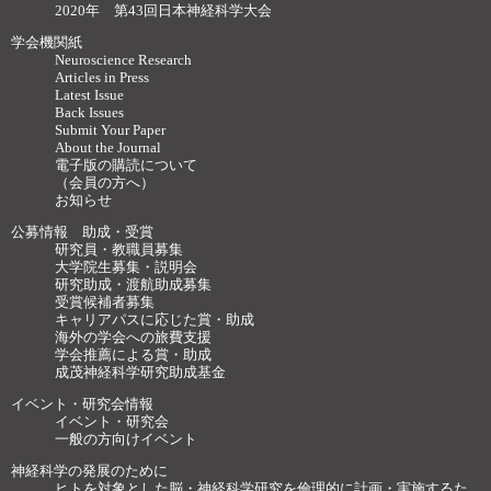
2020年 第43回日本神経科学大会
学会機関紙
Neuroscience Research
Articles in Press
Latest Issue
Back Issues
Submit Your Paper
About the Journal
電子版の購読について
（会員の方へ）
お知らせ
公募情報 助成・受賞
研究員・教職員募集
大学院生募集・説明会
研究助成・渡航助成募集
受賞候補者募集
キャリアパスに応じた賞・助成
海外の学会への旅費支援
学会推薦による賞・助成
成茂神経科学研究助成基金
イベント・研究会情報
イベント・研究会
一般の方向けイベント
神経科学の発展のために
ヒトを対象とした脳・神経科学研究を倫理的に計画・実施するた