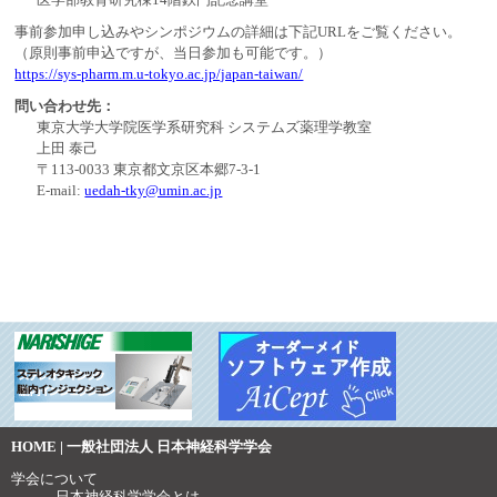
事前参加申し込みやシンポジウムの詳細は下記URLをご覧ください。
（原則事前申込ですが、当日参加も可能です。）
https://sys-pharm.m.u-tokyo.ac.jp/japan-taiwan/
問い合わせ先：
東京大学大学院医学系研究科 システムズ薬理学教室
上田 泰己
〒113-0033 東京都文京区本郷7-3-1
E-mail:
uedah-tky@umin.ac.jp
HOME | 一般社団法人 日本神経科学学会
学会について
日本神経科学学会とは