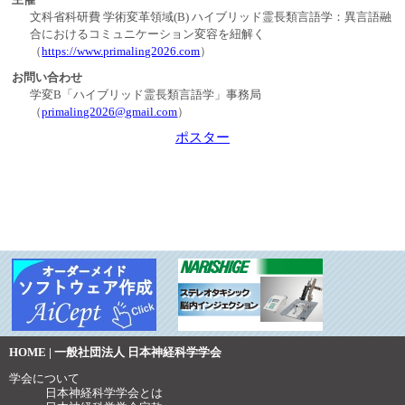
文科省科研費 学術変革領域(B) ハイブリッド霊長類言語学：異言語融
合におけるコミュニケーション変容を紐解く
（
https://www.primaling2026.com
）
お問い合わせ
学変B「ハイブリッド霊長類言語学」事務局
（
primaling2026@gmail.com
）
ポスター
HOME | 一般社団法人 日本神経科学学会
学会について
日本神経科学学会とは