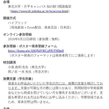
会場
東北大学・片平キャンパス 知の館 3階講義室
（
https://www.tfc.tohoku.ac.jp/jp/access.html
）
開催方式
ハイブリッド
（現地参加＋Zoom配信、発表言語：日本語）
オンライン参加登録
2026年6月22日締切（参加費：無料）
参加登録・ポスター発表登録フォーム
https://forms.gle/ASQX4VKCzPJUTSDm9
（ポスター発表のフォーマットは発表者宛てにご連絡します）
特別講演
小泉 政利 先生（東北大学）
岡ノ谷 一夫 先生（帝京大学）
旅費支援（学生対象）
発表をお申込みいただいた学生の方には、旅費の支援を検討してお
ります。
支援が可能な方の数には限りがあり、民間財団や学術振興
会などから助成を受けていない方を優先する場合がございます。支
援を希望される方はお早めにお申し込みください。学際領域である
ため、発表分野は問いません。
主催