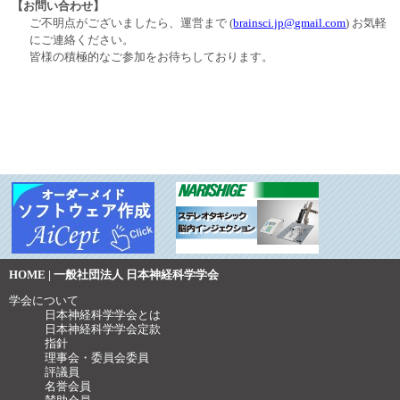
【お問い合わせ】
ご不明点がございましたら、運営まで (
brainsci.jp@gmail.com
) お気軽
にご連絡ください。
皆様の積極的なご参加をお待ちしております。
HOME | 一般社団法人 日本神経科学学会
学会について
日本神経科学学会とは
日本神経科学学会定款
指針
理事会・委員会委員
評議員
名誉会員