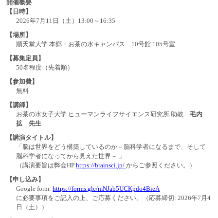
開催概要
【日時】
2026年7月11日（土）13:00～16:35
【場所】
順天堂大学 本郷・お茶の水キャンパス 10号館 105号室
【募集定員】
50名程度（先着順）
【参加費】
無料
【講師】
お茶の水女子大学 ヒューマンライフサイエンス研究所 助教
毛内
拡 先生
【講演タイトル】
「脳は世界をどう構築しているのか－脳科学者になるまで、そして
脳科学者になってから見えた世界－ 」
（講演要旨は弊会HP
https://brainsci.jp/
からご参照ください。）
【申し込み】
Google form:
https://forms.gle/mNJab5UCKpdo4BieA
に必要事項をご記入の上、ご応募ください。（応募締切: 2026年7月4
日（土））