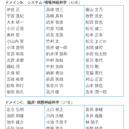
ドメインB. システム･情報神経科学
（42名）
伊佐 正
高雄 啓三
藤山 文乃
宇賀 貴紀
高橋 真有
牧野 浩史
大木 研一
武井 智彦
松田 哲也
小川 正晃
竹原 可織
松元 健二
奥村 哲
武見 充晃
松本 正幸
小山内 実
竹村 文
松元 まどか
小澤 貴明
筒井 健一郎
水関 健司
笠原 和美
釣木澤 朋和
水田 恒太郎
北西 卓磨
中村 加枝
皆川 泰代
國松 淳
中村 克樹
宮川 剛
久保 郁
納家 勇治
宮脇 寛行
五味 裕章
萩原 英雄
村山 正宜
鮫島 和行
長谷川 功
山本 慎也
柴田 和久
花川 隆
吉本 潤一郎
ドメインC. 臨床･病態神経科学
（27名）
足立 弘明
上口 裕之
富田 泰輔
池田 和隆
川内 大輔
永井 義隆
池中 建介
小池 千恵子
林 朗子
石垣 診祐
齊藤 貴志
坂野 晴彦