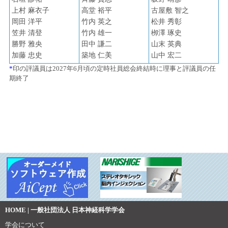
上村 麻衣子
高堂 裕平
古屋敷 智之
岡田 洋平
竹内 英之
松井 秀彰
笠井 清登
竹内 雄一
栁澤 琢史
勝野 雅央
田中 謙二
山末 英典
加藤 忠史
築地 仁美
山中 宏二
*
印の評議員は2027年6月頃の定時社員総会終結時に理事と評議員の任
期終了
HOME | 一般社団法人 日本神経科学学会
学会について