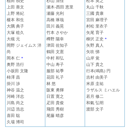
植田 禎史
杉山 清佳
松本 英之
上田 善文
瀬木-西田 恵里
丸山 千秋
上野 将紀
瀬藤 光利
三國 貴康
榎本 和生
高橋 琢哉
宮田 麻理子
大隅 典子
田川 義晃
村松 里衣子
大塚 稔久
竹本 さやか
矢尾 育子
大槻 元
樽野 陽幸
柳沢 正史
*
岡野 ジェイムス 洋
津田 佐知子
矢野 真人
尚
鶴田 文憲
矢吹 悌
岡本 仁
*
中村 和弘
山岸 覚
奥野 浩行
中山 寿子
山下 貴之
小坂田 文隆
服部 祐季
行本(鳴島) 円
柿澤 昌
花田 礼子
吉村 由美子
掛川 渉
林 悠
米原 圭祐
神谷 温之
阪東 勇輝
ラザルス ミハエル
河崎 洋志
日置 寛之
若月 修二
川島 尚之
疋田 貴俊
和氣 弘明
川辺 浩志
飛田 秀樹
渡部 文子
喜田 聡
尾藤 晴彦
久場 博司