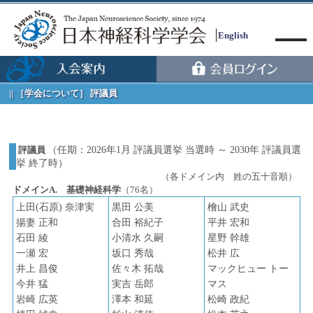
English
［学会について］ 評議員
評議員
（任期：2026年1月 評議員選挙 当選時 ～ 2030年 評議員選
挙 終了時）
Menu
（各ドメイン内 姓の五十音順）
ドメインA. 基礎神経科学
（76名）
上田(石原) 奈津実
黒田 公美
檜山 武史
揚妻 正和
合田 裕紀子
平井 宏和
石田 綾
小清水 久嗣
星野 幹雄
一瀬 宏
坂口 秀哉
松井 広
井上 昌俊
佐々木 拓哉
マックヒュー トー
今井 猛
実吉 岳郎
マス
岩崎 広英
澤本 和延
松崎 政紀