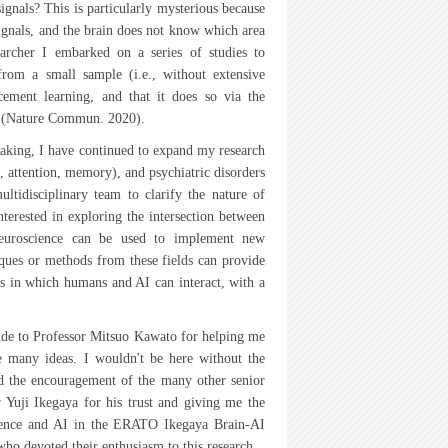
signals? This is particularly mysterious because
signals, and the brain does not know which area
archer I embarked on a series of studies to
from a small sample (i.e., without extensive
rcement learning, and that it does so via the
lia (Nature Commun. 2020).
-making, I have continued to expand my research
, attention, memory), and psychiatric disorders
ltidisciplinary team to clarify the nature of
nterested in exploring the intersection between
 neuroscience can be used to implement new
iques or methods from these fields can provide
 in which humans and AI can interact, with a
tude to Professor Mitsuo Kawato for helping me
e many ideas. I wouldn't be here without the
 the encouragement of the many other senior
r Yuji Ikegaya for his trust and giving me the
oscience and AI in the ERATO Ikegaya Brain-AI
who devoted their enthusiasm to this research.