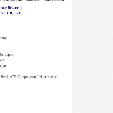
ience Research)
 Res. 178, 10-19
rmany
bs, Japan
ect
apan
 UK
t Head, ATR Computational Neuroscience