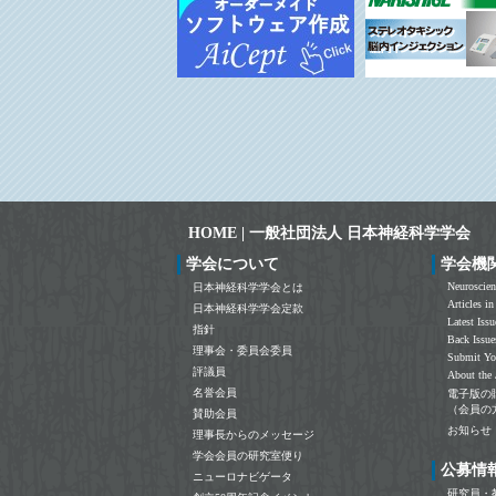
届けします
◆Altman Award in Developmental
Neuroscience
◆公益財団法人ブレインサイエンス振興財団
平成30年度 塚原仲晃記念賞及び研究助成
受領者決定
◆2019年ジョセフ・アルトマン記念発達神
経科学賞 受賞者決定
◆「第11回科学技術予測調査」へのご協力
のお願い （文部科学省科学技術・学術政策
研究所）
HOME | 一般社団法人 日本神経科学学会
◆2019年度 第21回時実利彦記念賞 受賞者
学会について
学会機
決定
◆【訃報】日本神経科学学会名誉会員 島津
Neuroscien
日本神経科学学会とは
Articles in
浩 先生
日本神経科学学会定款
Latest Issu
◆日本神経科学学会 マスコットキャラクタ
指針
Back Issue
ー投票締め切り迫る!
理事会・委員会委員
Submit Yo
◆2019 ANS Conference, Australasian
評議員
About the 
Neuroscience Society – 39th Annual Scientific
名誉会員
電子版の
（会員の
Meeting 参加登録費会員価格特典のお知らせ
賛助会員
お知らせ
◆ニューロン樹状突起で生じる知覚スイッチ
理事長からのメッセージ
◆認知症問題の解決に向けた神経科学からの
学会会員の研究室便り
公募情
アプローチ
ニューロナビゲータ
研究員・
◆脳が学習によって変化する様子