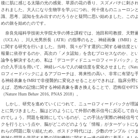
後に肌に感じる太陽の光の感覚、草原の花の香り、スズメバチに刺さ
されました。大人になり生物学を学ぶにつれ、何十億ものニューロン
識、思考、認知を生み出すのだろうかと疑問に思い始めました。この
めの旅を始めたのです。
奈良先端科学技術大学院大学の博士課程では、池田和司教授、天野薫氏（NI
（UCLA）、川人光男所長（ATR）の指導のもと、神経画像（fMRI
に関する研究を行いました。当時、我々が下す選択に関する確信度と
報量に依存するのか、高次の「メタ認知」を含むプロセスなのか、と
論争を解決するため、私は「デコーディドニューロフィードバック」と
の介入手法を用いて、神経レベルで人の確信度を変化させました（Nature 
ロフィードバックによるアプローチは、将来性の高い、非常に有望な
る神経表象をfMRIで非侵襲的に変化させることができれば、臨床分
えば、恐怖の記憶に関する神経表象を書き換えることで、恐怖症やPT
（Nature Hum Behav 2016, PNAS 2018）。
しかし、研究を進めていくにつれて、ニューロフィードバックが理
とに気づきました。脳はどのようにして外部の教示信号に反応して自
のでしょう。問題を複雑にしているのが、この手法が実際の神経信号で
クを行うという点や、脳がどこのどのような「情報」がターゲットに
れらの問題に取り組むため、ポスドク時代には、少数のサンプル（つ
複雑な問題を学習する際の認知機能に関する一連の研究に着手しまし