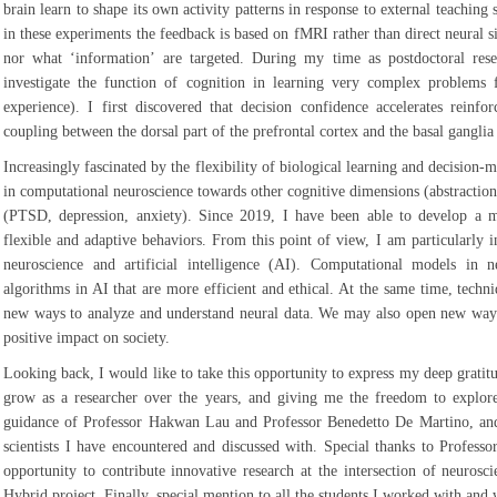
brain learn to shape its own activity patterns in response to external teaching 
in these experiments the feedback is based on fMRI rather than direct neural 
nor what ‘information’ are targeted. During my time as postdoctoral rese
investigate the function of cognition in learning very complex problems 
experience). I first discovered that decision confidence accelerates reinfo
coupling between the dorsal part of the prefrontal cortex and the basal gang
Increasingly fascinated by the flexibility of biological learning and decision
in computational neuroscience towards other cognitive dimensions (abstraction
(PTSD, depression, anxiety). Since 2019, I have been able to develop a mu
flexible and adaptive behaviors. From this point of view, I am particularly i
neuroscience and artificial intelligence (AI). Computational models in
algorithms in AI that are more efficient and ethical. At the same time, techn
new ways to analyze and understand neural data. We may also open new ways
positive impact on society.
Looking back, I would like to take this opportunity to express my deep grati
grow as a researcher over the years, and giving me the freedom to explor
guidance of Professor Hakwan Lau and Professor Benedetto De Martino, and
scientists I have encountered and discussed with. Special thanks to Professo
opportunity to contribute innovative research at the intersection of neur
Hybrid project. Finally, special mention to all the students I worked with and 