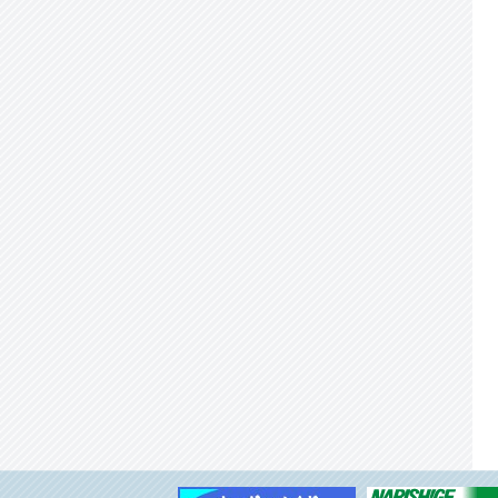
Research特集号への投稿のお願い
◆NEURO2019での学会デスク設置のご案内
と事務局休業のお知らせ
◆ランチョン大討論会 「次の20年にどうや
って脳科学にブレークスルーを生むか？」
◆2019年度 第19回日本神経科学学会奨励
賞 受賞者決定
◆脳の機能を分子レベルで理解する
◆海馬における自己の場所と他者の場所の表
象
◆固有知覚による運動制御と運動機能回復の
メカニズム
◆脳発達から人間性の起原を探る
◆神経回路形成・再編成における細胞骨格セ
プチンの役割
◆2019年度時実利彦記念賞受賞者 林 康
紀 先生
◆【脳科連】AMED国際脳事業および
International Brain Initiative ご案内
◆公示「日本神経科学学会理事選挙につい
て」
◆第３３回塚原仲晃記念賞受賞者 Thomas
McHugh先生
◆神経科学ニュースを新デザインの封筒でお