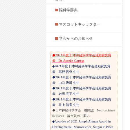
◆Virtual SfN 2021: Global Neuroscience Social
のご案内
脳科学辞典
◆【ご協力のお願い】科学技術系専門職の男
女共同参画実態調査（大規模アンケート）
◆2021年度 JNS-SfN Exchange Travel
マスコットキャラクター
Awardの募集と選考結果について
◆大学院生を対象にしたアンケート調査
学会からのお知らせ
（2021年）
◆【訃報】日本神経科学学会名誉会員 小幡
邦彦 先生
◆2021年度 日本神経科学学会奨励賞受賞
者 Dr. Aurelio Cortese
◆2021年度 日本神経科学学会奨励賞受賞
者 髙野 哲也 先生
◆2021年度 日本神経科学学会奨励賞受賞
者 山口 隆司 先生
◆2021年度 日本神経科学学会奨励賞受賞
者 岩田 亮平 先生
◆2021年度 日本神経科学学会奨励賞受賞
者 井上 清香 先生
◆日本神経科学学会 機関誌 Neuroscience
Research 論文賞のご案内
◆Awardee of 2021 Joseph Altman Award in
Developmental Neuroscience, Sergiu P. Pasca