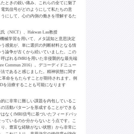
れたときの鋭い痛み、これらの全てに魅了
と電気信号がどのようにして私たちの意
ようにして、心の内側の働きを理解するた
CT）、Hakwan Lau教授
）と機械学習を用いて、メタ認知と意思決定
いう感覚が、単に選択の判断材料となる情
いう論争が古くから続いていました。この
呼ばれるfMRIを用いた非侵襲的な最先端
Commun 2016）。デコーディドニュー
手法であると感じました。精神状態に関す
野に革命をもたらすことが期待されます。例
SDを治療することも可能になります
論的に非常に難しい課題を内包しているこ
らの活動パターンを形成することができる
はなくfMRI信号に基づいたフィードバッ
なっているのか分からないとう点です。こ
まり、豊富な経験がない状態）から非常に
た。これにより、意思決定の確信度が強化