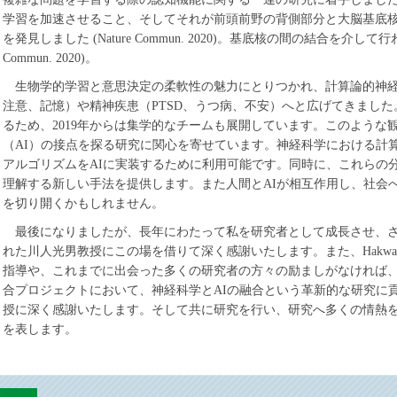
学習を加速させること、そしてそれが前頭前野の背側部分と大脳基底
を発見しました (Nature Commun. 2020)。基底核の間の結合を介して
Commun. 2020)。
生物学的学習と意思決定の柔軟性の魅力にとりつかれ、計算論的神
注意、記憶）や精神疾患（PTSD、うつ病、不安）へと広げてきまし
るため、2019年からは集学的なチームも展開しています。このような
（AI）の接点を探る研究に関心を寄せています。神経科学における計
アルゴリズムをAIに実装するために利用可能です。同時に、これらの
理解する新しい手法を提供します。また人間とAIが相互作用し、社会
を切り開くかもしれません。
最後になりましたが、長年にわたって私を研究者として成長させ、
れた川人光男教授にこの場を借りて深く感謝いたします。また、Hakwan Lau教授
指導や、これまでに出会った多くの研究者の方々の励ましがなければ、今
合プロジェクトにおいて、神経科学とAIの融合という革新的な研究に
授に深く感謝いたします。そして共に研究を行い、研究へ多くの情熱
を表します。