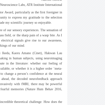
Neuroscience Labs, ATR Institute International
r Award, particularly as the first foreigner in
unity to express my gratitude to the selection
e my scientific journey so enjoyable.
re of our sensory experiences. The sensation of
ss field, or the sharp pain of a wasp bite. As I
lectrical signals give rise to our awareness,
rkings of our mind.
hi Ikeda, Kaoru Amano (Cinet), Hakwan Lau
aking in human subjects, using neuroimaging
te in the literature: whether our feeling of
ilable, or whether it is a higher order ‘meta-
 to change a person’s confidence at the neural
 ahead, the decoded neurofeedback approach
-invasively with fMRI, there may be powerful
g fearful memories (Nature Hum Behav 2016,
incredible theoretical challenge. How does the