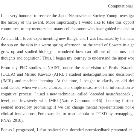
Computational 
I am very honored to receive the Japan Neuroscience Society Young Investigato
the history of the award. More importantly, I would like to take this opport
committee, to my mentors and many collaborators who have guided me and mad
As a child, I loved experimenting new things, and I was fascinated by the natu
the sun on the skin in a warm spring afternoon, or the smell of flowers in a gra
grew up and studied biology, I wondered how can billions of neurons and e
thoughts and cognition? Thus, I began my journey to understand the inner wo
From my PhD studies at NAIST, under the supervision of Profs. Kazus
(UCLA) and Mitsuo Kawato (ATR), I studied metacognition and decision-m
(fMRI) and machine learning. At the time, I sought to clarify an old deba
confidence, when we make choices, is a simple measure of the information ava
cognitive’ process. I used a new technique, called ‘decoded neurofeedback’,
level, non-invasively with fMRI (Nature Commun 2016). Looking further
seemed incredibly promising: if we can change mental representations non
clinical innovations. For example, to treat phobia or PTSD by remappin
PNAS 2018).
But as I progressed, I also realized that decoded neurofeedback presented an 