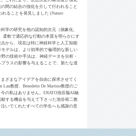
核の間の結合の強化を介して行われること
行われることを発見しました (Nature
経科学の研究を他の認知的次元（抽象化、
た。柔軟で適応的な行動の本質を明らかにす
観点から、現在は特に神経科学と人工知能
算モデルは、より効率的で倫理的な新しい
分野の技術や手法は、神経データを分析・
へプラスの影響を与えることで、新たな道
さまざまなアイデアを自由に探求させてく
、Benedetto De Martino教授のご
の私はありません。ERATO池谷脳AI融
貢献する機会を与えて下さった池谷裕二教
を注いでくれたすべての学生へも感謝の意