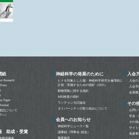
関紙
神経科学の発展のために
入会
ce Research
ヒトを対象とした脳・神経科学研究を倫理的に
入会の
計画・実施するための指針（2025）
 Press
入会手
e
動物実験に関する指針
会員種
s
MRI検査の指針
ur Paper
ランチョン大討論会
その
Journal
ダイバーシティの取り組みについて
お問い
購読について
方へ）
学会・
会員へのお知らせ
その他
神経科学ニュース一覧
サイト
報 助成・受賞
議事録（理事会･総会）
免責事
事業報告
教職員募集