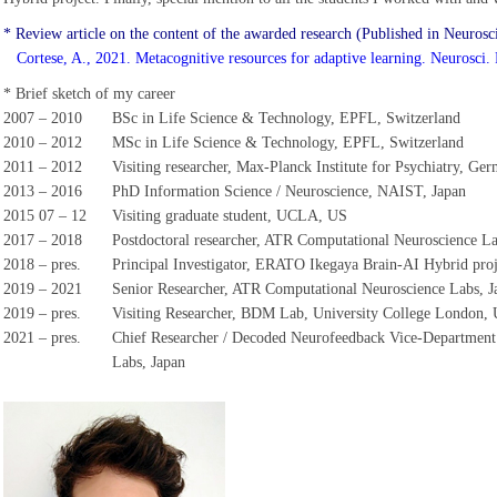
* Review article on the content of the awarded research (Published in Neurosc
Cortese, A., 2021. Metacognitive resources for adaptive learning. Neurosci.
* Brief sketch of my career
2007 – 2010
BSc in Life Science & Technology, EPFL, Switzerland
2010 – 2012
MSc in Life Science & Technology, EPFL, Switzerland
2011 – 2012
Visiting researcher, Max-Planck Institute for Psychiatry, Ge
2013 – 2016
PhD Information Science / Neuroscience, NAIST, Japan
2015 07 – 12
Visiting graduate student, UCLA, US
2017 – 2018
Postdoctoral researcher, ATR Computational Neuroscience La
2018 – pres.
Principal Investigator, ERATO Ikegaya Brain-AI Hybrid proj
2019 – 2021
Senior Researcher, ATR Computational Neuroscience Labs, J
2019 – pres.
Visiting Researcher, BDM Lab, University College London,
2021 – pres.
Chief Researcher / Decoded Neurofeedback Vice-Departmen
Labs, Japan