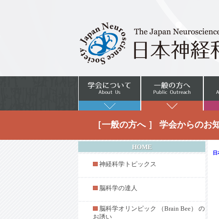
定のお知らせ
◆2022年ジョセフ・アルトマン記念発達神経
科学賞 受賞者決定
◆公益財団法人ブレインサイエンス振興財団
2021年度 塚原仲晃記念賞及び研究助成受領
者
◆The Brain Prize 2022 受賞者決定
◆2022年 Neuroscience Research (NSR) 論文
賞 受賞論文決定
◆THE BRAIN PRIZE 2022 WINNERS
ANNOUNCED ON 3RD MARCH(CET)/ 4TH
MARCH(JST)
◆JNS-FENS 科学交流促進事業 FENS Forum
［一般の方へ ］ 学会からのお
2022 参加支援Travel Award募集と選考結果
について
◆SfN2022セッション企画提案の募集のお知
HOME
日
らせ
◆Declaration on Research Assessmentへの署名
神経科学トピックス
について
◆
【学会推薦枠】
第4回（2021年度）島津奨
脳科学の達人
励賞 当学会会員が受賞！（村山正宜 先
生）
脳科学オリンピック （Brain Bee） の
◆霊長類研究所の改編の方向性について
お誘い