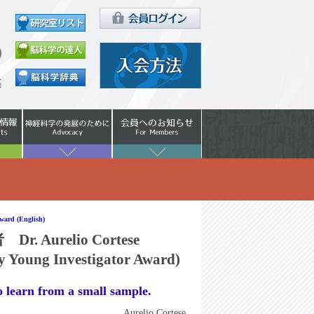
Award (English)
Aurelio Cortese
ty Young Investigator Award)
o learn from a small sample.
Aurelio Cortese