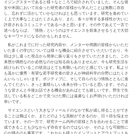
イジングスターであると様々なところで紹介されていました。そんな彼
女や米国において出会った研究者の皆様から学んだことは無数に存在
し、忘れずに活かしていかなければとも思っています。研究を進めてい
く上で大事なことはたくさんあり、また、各々が有する多様性が大いに
許容されるコミュニティであるべきと思います。その中であえて一言で
述べるならば、「情熱」というのはサイエンスを前進させるうえで大切
なキーワードになるのかもしれません。
私がこれまでに行った研究内容や、メンターや周囲の皆様からいただ
いた多くの学びについては様々な機会に紹介させていただいており、今
回は少し違った視点から簡単に振り返りをさせていただきました。この
来歴が偶然なのか必然なのかは知る由もありませんが、今も研究生活を
続けられているこの状況はとても有難いものだと感じています。私より
も遥かに優秀・有望な若手研究者の皆さんが神経科学の分野にはたくさ
んいらっしゃいます。ポジティブに、そして自らのもつ情熱とともに進
んでください。きっと素晴らしい未来が待っていると思います。そのよ
うな皆さんと今後お話できる機会があればとても嬉しいです。野生で生
活している私をどこかで見つけた際には遠慮なくお声掛けいただければ
幸いです。
サイエンスという大きなフィールドのなかで私が成し得ることができ
ることは幾ばくか、またどのような貢献ができるのか、日々頭を悩ませ
ています。その一方で、研究チーム内外の皆様と力を合わせることで達
成できることも少なからず存在するのではないか、そのような可能性に
心が踊るのも事実です。これからも様々なインプットとアウトプットを