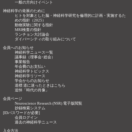
一般の方向けイベント
神経科学の発展のために
ヒトを対象とした脳・神経科学研究を倫理的に計画・実施するた
めの指針（2025）
動物実験に関する指針
MRI検査の指針
ランチョン大討論会
ダイバーシティの取り組みについて
会員へのお知らせ
神経科学ニュース一覧
議事録（理事会･総会）
事業報告
年会費のお支払い
神経科学トピックス
神経科学リソース
学会からのお知らせ
道標 道に迷ったときはこちら
追悼「時代の肖像」
会員ページ
Neuroscience Research (NSR) 電子版閲覧
抄録検索システム
[IDパスワードが必要]
会員ログイン
過去の神経科学ニュース
入会方法