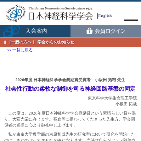
English
［一般の方へ ］ 学会からのお知らせ
一覧に戻る
2026年度 日本神経科学学会奨励賞受賞者 小坂田 拓哉 先生
Menu
社会性行動の柔軟な制御を司る神経回路基盤の同定
東京科学大学生命理工学院
小坂田 拓哉
この度は、2026年度日本神経科学学会奨励賞という素晴らしい賞を賜
り、大変光栄に存じます。審査等に携わってくださった先生方、学会関
係者の皆様に心より御礼申し上げます。
私が東京大学農学部の東原和成先生の研究室において研究を開始した
のは、さかのぼって2010年の春になります。当時は自らがアデノ随伴ウ