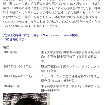
繰り返しながら魅力的な研究を繰り広げていければと思います。神経科
学やそれ以外の分野に携わる皆様からこれからも御指導いただき、神経
科学を筆頭としたサイエンスの盛り上げに少しでも貢献することができ
れば幸いです。最後になりましたが、本原稿において名前を挙げさせて
いただいた先生方、またこれまでの私のサイエンスの軸を作ってくださ
っている沢山の皆様に御礼申し上げます。
受賞研究内容に関する総説（Neuroscience Research掲載）
（後日掲載予定）
略歴
2017年3月
東京大学大学院 農学生命科学研究科 応用生
命化学専攻 博士課程修了（東原和成研究
室）
2017年4月-2018年8月
ERATO東原化学感覚シグナルプロジェクト
特任研究員
2018年9月-2024年9月
ニューヨーク大学医学部神経科学部門 博士
研究員（Dayu Lin研究室）
2024年10月-
東京科学大学生命理工学院 特任准教授（黒
田公美研究室）