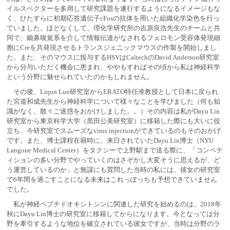
イルスベクターを多用して研究課題を遂行するようになるイメージもな
く、ひたすらに初期応答遺伝子cFosの抗体を用いた組織化学染色を行っ
ていました。ほどなくして、理化学研究所の吉原良浩先生のチームと共
同で、鋤鼻嗅覚系を介して情報伝達がなされるフェロモン受容体発現細
胞にCreを共発現させるトランスジェニックマウスの作製を開始しまし
た。また、そのマウスに投与するHSVはCaltechのDavid Anderson研究室
から分与いただく機会に恵まれ、ややもすればその頃から私は神経科学
という分野に魅せられていたのかもしれません。
その後、Liqun Luo研究室からERATO特任准教授として日本に戻られ
た宮道和成先生から神経科学について様々なことを学びました（何も知
識がなく、散々ご迷惑をおかけしました。。）その内容は私がDayu Lin
研究室から東京科学大学（黒田公美研究室）に移籍した際にも大いに役
立ち、今研究室でスムーズなvirus injectionができているのもそのおかげ
です。また、博士課程在籍時に、来日されていたDayu Lin博士（NYU
Langone Medical Center）をタクシーで上野駅まで送る際に、「コンペテ
ィションの多い分野でやっていくのはさぞかし大変そうに思えるが、ど
う運営しているのか」と無謀にも質問した当時の私には、彼女の研究室
で6年間を過ごすことになる未来はこれっぽっちも予想できていません
でした。
私が神経ペプチドオキシトシンに関連した研究を始めるのは、2018年
秋にDayu Lin博士の研究室に移籍してからになります。今となっては分
野を牽引するような地位を確立されている彼女ですが、当時は分野のラ