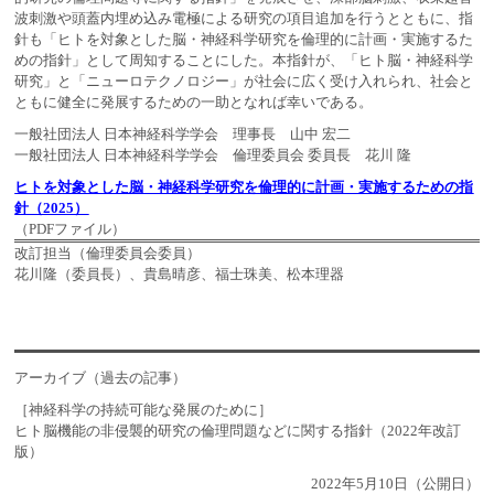
波刺激や頭蓋内埋め込み電極による研究の項目追加を行うとともに、指
針も「ヒトを対象とした脳・神経科学研究を倫理的に計画・実施するた
めの指針」として周知することにした。本指針が、「ヒト脳・神経科学
研究」と「ニューロテクノロジー」が社会に広く受け入れられ、社会と
ともに健全に発展するための一助となれば幸いである。
一般社団法人 日本神経科学学会 理事長 山中 宏二
一般社団法人 日本神経科学学会 倫理委員会 委員長 花川 隆
ヒトを対象とした脳・神経科学研究を倫理的に計画・実施するための指
針（2025）
（PDFファイル）
改訂担当（倫理委員会委員）
花川隆（委員長）、貴島晴彦、福士珠美、松本理器
アーカイブ（過去の記事）
［神経科学の持続可能な発展のために］
ヒト脳機能の非侵襲的研究の倫理問題などに関する指針（2022年改訂
版）
2022年5月10日（公開日）