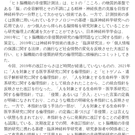
「ヒト脳機能の非侵襲計測法」は、ヒトの「こころ」の物質的基盤で
ある「脳」の全容解明とその不調による精神・神経疾患の克服を目指す
神経科学の一分野として欠かせない技術である。一方で、計測技術の多
くは医療に用いられているテクノロジーの基礎・臨床神経科学研究への
応用であり、かつ個人から得られる脳情報を研究対象としていることか
ら研究倫理上の配慮を欠かすことができない。日本神経科学学会は、
2001年に「ヒト脳機能の非侵襲的研究の倫理問題などに関する指針」を
策定し、2019年には神経科学技術の進歩と「臨床研究法」や「個人情報
の保護に関する法律」の施行など社会情勢の変化を反映させた大改訂を
行い、ヒト脳機能の非侵襲的研究の倫理問題に積極的にコミットしてき
た。
今回、2019年の改訂からさほど時間が経過していないものの、2021年
に「人を対象とする医学系研究に関する倫理指針」と「ヒトゲノム・遺
伝子解析研究に関する倫理指針」が、「人を対象とする生命科学・医学
系研究に関する倫理指針」として統合されたことから、この統合指針を
反映させた改訂を行なった。「人を対象とする生命科学・医学系研究に
関する倫理指針」では、「侵襲」あるいは「介入」といった言葉の定義
が明確になされており、このような概念の明確化を本指針にも反映させ
た。一方で、本指針が扱う手法の一部が、「人を対象とする生命科学・
医学系研究に関する倫理指針」の定義に基づけば「非侵襲」とは言えな
い状態も生まれており、本指針をさらに発展的に改訂することの必要性
も認識している。次期改定までの間、本改訂指針が、ヒト脳機能の非侵
襲的研究に携わる基礎・臨床神経科学研究者、研究参加者や関係者にと
って有意義な情報として活用され、ヒト脳機能の非侵襲的研究の発展に