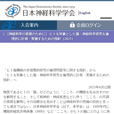
English
［神経科学の発展のために］ ヒトを対象とした脳・神経科学研究を倫
理的に計画・実施するための指針（2025）
「ヒト脳機能の非侵襲的研究の倫理問題等に関する指針」から
「ヒトを対象とした脳・神経科学研究を倫理的に計画・実施するための
Menu
指針」へ
2025年8月公開
物質であるヒトの「脳」がどのように「こころ」の機能を生み出すのか
を解明すること、そして精神的・神経疾患などに伴う「こころ」の不調
の原因を解明しその治療法を見出すことは神経科学の究極の目的と言っ
ても過言ではない。日本神経科学学会（以下、本学会）は、1990年代に
機能的磁気共鳴画像（fMRI）など「こころ」がヒトの脳にどのように表