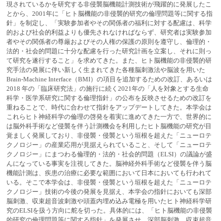
現されているかを研究する非侵襲脳機能計測技術が飛躍的に発展したこ
とから、2001年に「ヒト脳機能の非侵襲的研究の倫理問題等に関する指
針」を制定し、「実験参加者やその関係者の福利に対する配慮は、科学
的および社会的利益よりも優先されなければならず、研究者は実験参加
者やその関係者の尊厳およびその人権の保護の原則を遵守し、倫理的・
法的・社会的問題に十分な配慮を行った研究計画を立案し、それに則っ
て研究を遂行すること」を求めてきた。また、ヒト脳機能の非侵襲的研
究手法の発展に伴い新しく生まれてきた各種脳刺激法や脳波を用いた
Brain-Machine Interface（BMI）の項目を追加するための改訂、あるいは
2018 年の「臨床研究法」の施行に続く2021年の「人を対象とする生命
科学・医学系研究に関する倫理指針」の公布を反映させるための改訂を
重ねることで、時代に合わせて指針をアップデートしてきた。本学会は
これらヒト神経科学の倫理の啓発を着実に進めてきた一方で、世界的に
は脳外科手術など侵襲を伴う計測機会を利用したヒト脳機能の研究が目
覚ましく発展しており、非侵襲・侵襲という垣根を超えた「ニューロテ
クノロジー」の産業応用が見据えられていること、そして「ニューロテ
クノロジー」にまつわる倫理的・法的・社会的問題（ELSI）の議論が盛
んになっている事実を注視してきた。脳神経外科手術など侵襲を伴う脳
機能計測は、疾患の治療に必要な範囲において日本においても行われて
いる。そこで本学会は、非侵襲・侵襲という垣根を超えた「ニューロテ
クノロジー」技術の今後の発展を見据え、本学会の指針においても深部
脳刺激、収束超音波刺激や頭蓋内埋め込み電極を用いたヒト神経科学研
究のELSIを扱う方向に舵を切った。具体的には、「ヒト脳機能の非侵襲
的研究の倫理問題等に関する指針」を発展させ、深部脳刺激、収束超音