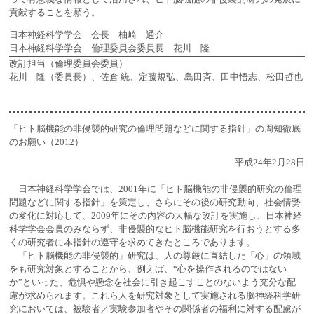
貢献することを願う。
日本神経科学学会 会長 柚崎 通介
日本神経科学学会 倫理委員会委員長 花川 隆
改訂担当（倫理委員会委員）
花川 隆（委員長）、佐倉 統、定藤規弘、島田斉、田中悟志、松田哲也
「ヒト脳機能の非侵襲的研究の倫理問題などに関する指針」の周知徹底
のお願い（2012）
平成24年2月28日
日本神経科学学会では、2001年に「ヒト脳機能の非侵襲的研究の倫理
問題などに関する指針」を策定し、さらにその後の研究動向、社会情勢
の変化に対応して、2009年にその内容の大幅な改訂を実施し、日本神経
科学学会会員のみならず、非侵襲的なヒト脳機能研究を行おうとする多
くの研究者に本指針の遵守を求めてきたところであります。
「ヒト脳機能の非侵襲的」研究は、人の尊厳に直結した「心」の領域
をも研究対象とすることから、例えば、“心を操作されるのではない
か”といった、危惧や懸念を社会に引き起こすことのないよう充分な配
慮が求められます。これら人を研究対象として実施される脳神経科学研
究においては、被験者／実験参加者やその関係者の福利に対する配慮が