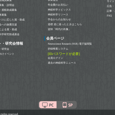
教職員募集
サイト
年会費のお支払い
募集・説明会
広告・
神経科学トピックス
・渡航助成募集
記事・
神経科学リソース
者募集
FAQ
学会からのお知らせ
パスに応じた賞・助成
道標 道に迷ったときはこちら
会への旅費支援
追悼「時代の肖像」
による賞・助成
科学研究助成基金
会員ページ
ト・研究会情報
Neuroscience Research (NSR) 電子版閲覧
抄録検索システム
・研究会
[IDパスワードが必要]
向けイベント
会員ログイン
過去の神経科学ニュース
ts reserved.