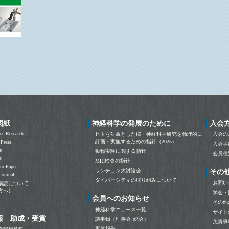
関紙
神経科学の発展のために
入会
ce Research
ヒトを対象とした脳・神経科学研究を倫理的に
入会の
計画・実施するための指針（2025）
 Press
入会手
e
動物実験に関する指針
会員種
s
MRI検査の指針
ur Paper
ランチョン大討論会
その
Journal
ダイバーシティの取り組みについて
お問い
購読について
方へ）
学会・
会員へのお知らせ
その他
神経科学ニュース一覧
サイト
報 助成・受賞
議事録（理事会･総会）
免責事
事業報告