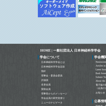
HOME | 一般社団法人 日本神経科学学会
学会について
学会機
Neuroscien
日本神経科学学会とは
Articles in
日本神経科学学会定款
Latest Issu
指針
Back Issue
理事会・委員会委員
Submit Yo
評議員
About the 
名誉会員
電子版の
（会員の
賛助会員
お知らせ
理事長からのメッセージ
学会会員の研究室便り
公募情
ニューロナビゲータ