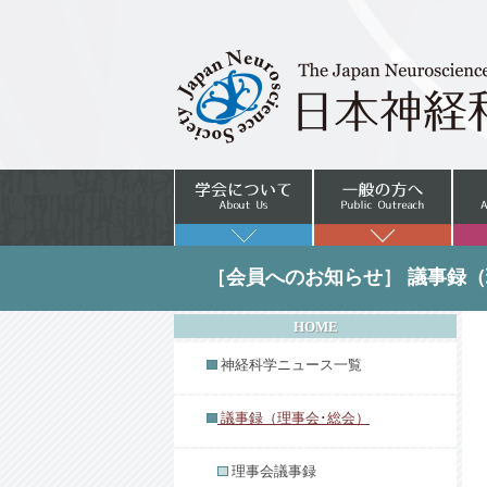
［会員へのお知らせ］ 議事録（
HOME
神経科学ニュース一覧
議事録（理事会･総会）
理事会議事録