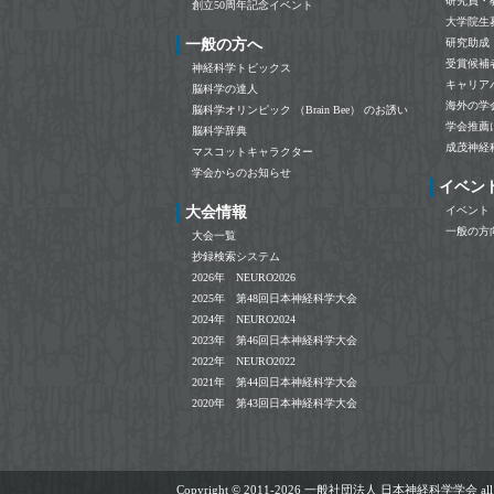
研究員・
創立50周年記念イベント
大学院生
一般の方へ
研究助成
受賞候補
神経科学トピックス
キャリア
脳科学の達人
海外の学
脳科学オリンピック （Brain Bee） のお誘い
学会推薦
脳科学辞典
成茂神経
マスコットキャラクター
学会からのお知らせ
イベン
大会情報
イベント
一般の方
大会一覧
抄録検索システム
2026年 NEURO2026
2025年 第48回日本神経科学大会
2024年 NEURO2024
2023年 第46回日本神経科学大会
2022年 NEURO2022
2021年 第44回日本神経科学大会
2020年 第43回日本神経科学大会
Copyright ©
2011-2026 一般社団法人 日本神経科学学会 all righ