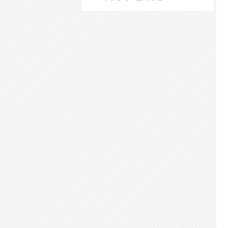
変化
2+
◆Ca
やcAMP を感知する蛍光タンパク質を
開発
◆抗うつ作用に重要な脳領域を発見
◆報酬とリスクの意思決定バランスを光で調
節 ―精神神経疾患の病態解明に期待―
◆神経回路リモデリングにおいて特定のニュ
ーロン構造を選択的に除去するメカニズム
◆糖の摂食により痛覚応答が抑えられる仕組
みを解明 ――個体の栄養状態に応じた末梢
痛覚のチューニング――
◆リズム知覚における小脳と大脳基底核の機
能の違い
◆眠りの量と眠気を制御するリン酸化経路
◆うつ症状を生じる脳内メカニズムとその制
御法
◆闇夜に揺れる柳から、なぜ逃げ出してしま
うのか？ ― 恐怖と
θ
活動の話
◆統合失調症を引き起こす巨大なシナプス
◆同じ失敗を繰り返さないために必要な脳内
メカニズムの解明
◆大人の脳で作られた神経細胞のシナプスの
数を調節する仕組みを発見