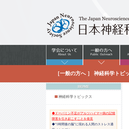
［一般の方へ ］ 神経科学トピ
HOME
◆反復神経過活動が引き起こす「核リプログ
神経科学トピックス
ラミング」を発見
◆脳をつくりかえるー脳深部刺激療法のメカ
ニズム
◆ドーパミン不足がアルツハイマー病の記憶
障害を引き起こすことを発見
◆“1時間後の脳”に現れる人間のストレス適