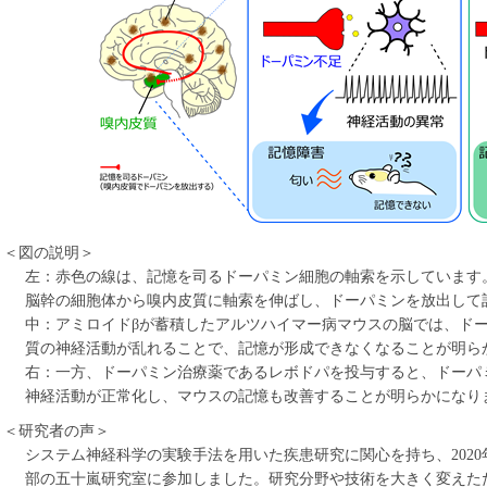
＜図の説明＞
左：赤色の線は、記憶を司るドーパミン細胞の軸索を示しています
脳幹の細胞体から嗅内皮質に軸索を伸ばし、ドーパミンを放出して
中：アミロイドβが蓄積したアルツハイマー病マウスの脳では、ド
質の神経活動が乱れることで、記憶が形成できなくなることが明ら
右：一方、ドーパミン治療薬であるレボドパを投与すると、ドーパ
神経活動が正常化し、マウスの記憶も改善することが明らかになり
＜研究者の声＞
システム神経科学の実験手法を用いた疾患研究に関心を持ち、202
部の五十嵐研究室に参加しました。研究分野や技術を大きく変えた