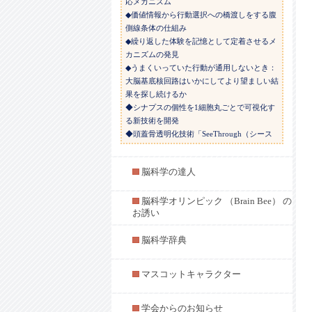
応メカニズム
◆価値情報から行動選択への橋渡しをする腹
側線条体の仕組み
◆繰り返した体験を記憶として定着させるメ
カニズムの発見
◆うまくいっていた行動が通用しないとき：
大脳基底核回路はいかにしてより望ましい結
果を探し続けるか
◆シナプスの個性を1細胞丸ごとで可視化す
る新技術を開発
◆頭蓋骨透明化技術「SeeThrough（シース
ルー）」の開発
◆喉において気道防御反射を担う感覚細胞の
脳科学の達人
発見
◆『見る』ために重要な抑制性神経伝達物質
GABAの網膜での機能的多様性を解明
脳科学オリンピック （Brain Bee） の
お誘い
◆ポジティブ情動が記憶を強化する神経メカ
ニズムの解明
◆脊髄損傷後の運動麻痺改善に重要な脳内経
脳科学辞典
路の解明 ―神経リハビリテーション療法へ
の応用に期待―
マスコットキャラクター
◆視覚が生じる前の網膜活動が緻密な神経回
路網を設計する
◆中年太りを引き起こす神経細胞のかたちの
学会からのお知らせ