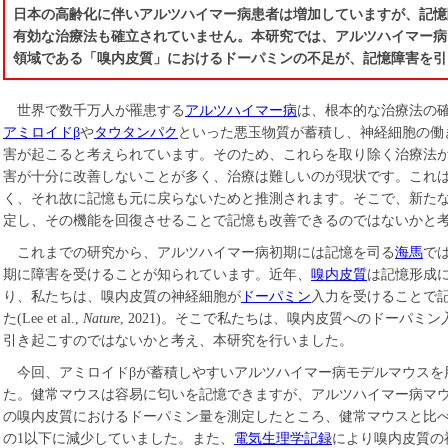
日本の高齢化に伴いアルツハイマー病患者は増加していますが、記憶
有効な治療法も確立されていません。本研究では、アルツハイマー病
領域である「嗅内皮質」におけるドーパミンの不足が、記憶障害を引
世界で数千万人が罹患する
アルツハイマー病
は、根本的な治療法の
アミロイドβ
や
タウタンパク
といった悪玉物質が蓄積し、神経細胞の働
害が起こると考えられています。そのため、これらを取り除く治療法
害が十分に改善しないことが多く、治療は難しいのが現状です。これ
く、それ故に記憶も元に戻らないためと推測されます。そこで、新た
定し、その機能を回復させることで記憶も改善できるのではないかと
これまでの研究から、アルツハイマー病初期には記憶を司る
海馬
で
期に障害を受けることが知られています。近年、
嗅内皮質
は記憶形成
り、私たちは、嗅内皮質の神経細胞が
ドーパミン
入力を受けることで
た(Lee et al.,
Nature
, 2021)。そこで私たちは、嗅内皮質へのドーパ
引き起こすのではないかと考え、本研究を行いました。
今回、アミロイドβが蓄積しやすいアルツハイマー病モデルマウスを
た。健常マウスは容易に匂いを記憶できますが、アルツハイマー病マ
の嗅内皮質におけるドーパミン量を測定したところ、健常マウスと比べ
の1以下に減少していました。また、
電気生理学記録
により嗅内皮質の