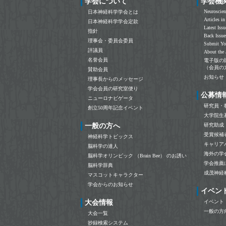
学会について
学会機
能を促進させる新たな局所神経機構を解明
Neuroscien
日本神経科学学会とは
◆途切れた神経回路を再びつなぐ人工シナプ
Articles in
日本神経科学学会定款
スコネクターを開発 ～シナプス異常による
Latest Issu
指針
精神・神経疾患の治療に新しい道～
Back Issue
理事会・委員会委員
◆冬眠様状態を誘導する神経経路の発見
Submit Yo
評議員
◆謎の脳領域「前障」は睡眠中の脳活動を制
About the 
名誉会員
電子版の
御する
（会員の
賛助会員
◆塩のおいしさを生み出す細胞とその仕組み
お知らせ
理事長からのメッセージ
◆心と身体をつなぐ脳の神経回路メカニズム
学会会員の研究室便り
◆適切な意思決定を可能にする神経回路を同
公募情
ニューロナビゲータ
定
研究員・
創立50周年記念イベント
◆レム睡眠中の記憶忘却を誘導する視床下部
大学院生
MCH神経
一般の方へ
研究助成
◆視床下部神経回路の周期的なリモデリング
受賞候補
神経科学トピックス
による雌性行動の制御
キャリア
脳科学の達人
2+
◆世界最高性能 Ca
センサー 『XCaMP』開
海外の学
脳科学オリンピック （Brain Bee） のお誘い
発による脳情報動態の精密解読
学会推薦
脳科学辞典
◆脳内神経回路再編をもたらすシナプス形成
成茂神経
マスコットキャラクター
因子の新しい分泌様式を解明 －神経活動に
学会からのお知らせ
応じたシナプスの「スクラップ＆ビルド」－
イベン
◆神経活動の時間的なパターンに基づいた神
大会情報
イベント
経ネットワーク形成
一般の方
大会一覧
◆「根気」は海馬とセロトニンが制御する
抄録検索システム