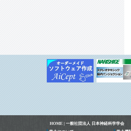
な状態も表現する
◆脳はハブ細胞が存在するエコなシステムで
あった
◆「用意，ドン」フライングせずに行動を準
備する脳内メカニズム
◆相互に抑制する扁桃体抑制性神経核による
恐怖状態の協調制御
◆脳が完成するまでに「生き残る」回路と
「刈り込まれる」回路との違いを解明
◆未来の行動に先立って成功確率を予測する
仕組みを解明
◆空間認識を支える脳情報の流れを解明
◆生まれたての神経細胞が旅立つ最初期ステ
ップを解明～脳室面に付着した神経細胞の足
をDSCAMタンパク質が切り剥がす～
◆状況に応じて物の価値判断を変化させる脳
の仕組みを解明
◆神経活動を操作する新技術『化学遺伝学』
に、飛躍的に性能が向上した薬剤が登場
◆脳内のグリア細胞―神経細胞間コミュニケ
ーションを解き明かす 空間的分子探索技術
の創出
HOME | 一般社団法人 日本神経科学学会
◆母性ホルモン・オキシトシンがオスの性機