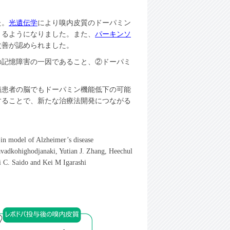
た。
光遺伝学
により嗅内皮質のドーパミン
きるようになりました。また、
パーキンソ
改善が認められました。
記憶障害の一因であること、②ドーパミ
患者の脳でもドーパミン機能低下の可能
することで、新たな治療法開発につながる
n model of Alzheimer’s disease
adkohighodjanaki, Yutian J. Zhang, Heechul
 C. Saido and Kei M Igarashi