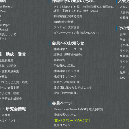
関紙
神経科学の発展のために
入会
ce Research
ヒトを対象とした脳・神経科学研究を倫理的に
入会の
計画・実施するための指針（2025）
 Press
入会手
e
動物実験に関する指針
会員種
s
MRI検査の指針
ur Paper
ランチョン大討論会
その
Journal
ダイバーシティの取り組みについて
お問い
購読について
方へ）
学会・
会員へのお知らせ
その他
神経科学ニュース一覧
サイト
報 助成・受賞
議事録（理事会･総会）
免責事
事業報告
教職員募集
サイト
年会費のお支払い
募集・説明会
広告・
神経科学トピックス
・渡航助成募集
記事・
神経科学リソース
者募集
FAQ
学会からのお知らせ
パスに応じた賞・助成
道標 道に迷ったときはこちら
会への旅費支援
追悼「時代の肖像」
による賞・助成
科学研究助成基金
会員ページ
ト・研究会情報
Neuroscience Research (NSR) 電子版閲覧
抄録検索システム
・研究会
[IDパスワードが必要]
向けイベント
会員ログイン