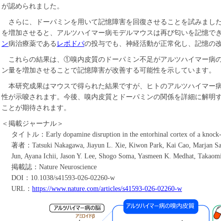
が認められました。
さらに、ドーパミンを用いて記憶障害を回復させることを試みまし
を増加させると、アルツハイマー病モデルマウスは再び匂いを記憶で
ン
病治療薬である
レボドパ
の投与でも、神経活動が正常化し、記憶の
これらの結果は、①嗅内皮質のドーパミン不足がアルツハイマー病の
ン量を増加させることで記憶障害が改善する可能性を示しています。
本研究成果はマウスで得られた結果ですが、ヒトのアルツハイマー病
性が示唆されます。今後、嗅内皮質とドーパミンの関係を詳細に解明
ことが期待されます。
＜掲載ジャーナル＞
タイトル：Early dopamine disruption in the entorhinal cortex of a knock-i
著者：Tatsuki Nakagawa, Jiayun L. Xie, Kiwon Park, Kai Cao, Marjan Sav
Jun, Ayana Ichii, Jason Y. Lee, Shogo Soma, Yasmeen K. Medhat, Takaomi
掲載誌：Nature Neuroscience
DOI：10.1038/s41593-026-02260-w
URL：
https://www.nature.com/articles/s41593-026-02260-w