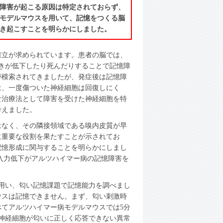
障害が起こる原因は特定されておらず、
モデルマウスを用いて、記憶をつくる脳
き起こすことを明らかにしました。
確立が求められています。患者の脳では、
きが低下したり死んだりすることで記憶障
が模索されてきましたが、発症後は記憶障
は、一度傷ついた神経細胞は回復しにく
な治療法として障害を受けた神経細胞を特
考えました。
はなく、その隣接領域である嗅内皮質が早
に重要な役割を果たすことが示されてお
記憶形成に関与することを明らかにしまし
ミン入力低下がアルツハイマー病の記憶障害を
用い、匂い記憶課題で記憶能力を調べまし
ウスは記憶できません。まず、匂い刺激時
てアルツハイマー病モデルマウスでは5分
神経細胞が匂いに正しく応答できない異常