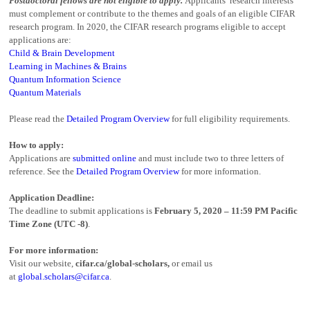
Postdoctoral fellows are not eligible to apply.
Applicants’ research interests
must complement or contribute to the themes and goals of an eligible CIFAR
research program. In 2020, the CIFAR research programs eligible to accept
applications are:
Child & Brain Development
Learning in Machines & Brains
Quantum Information Science
Quantum Materials
Please read the
Detailed Program Overview
for full eligibility requirements.
How to apply:
Applications are
submitted online
and must include two to three letters of
reference. See the
Detailed Program Overview
for more information.
Application Deadline:
The deadline to submit applications is
February 5, 2020 – 11:59 PM Pacific
Time Zone (UTC -8)
.
For more information:
Visit our website,
cifar.ca/global-scholars,
or email us
at
global.scholars@cifar.ca
.