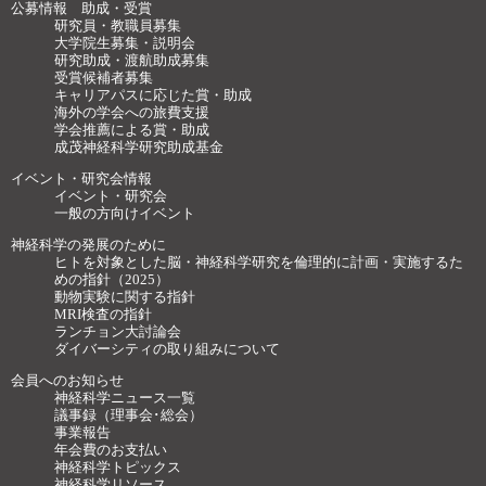
公募情報 助成・受賞
研究員・教職員募集
大学院生募集・説明会
研究助成・渡航助成募集
受賞候補者募集
キャリアパスに応じた賞・助成
海外の学会への旅費支援
学会推薦による賞・助成
成茂神経科学研究助成基金
イベント・研究会情報
イベント・研究会
一般の方向けイベント
神経科学の発展のために
ヒトを対象とした脳・神経科学研究を倫理的に計画・実施するた
めの指針（2025）
動物実験に関する指針
MRI検査の指針
ランチョン大討論会
ダイバーシティの取り組みについて
会員へのお知らせ
神経科学ニュース一覧
議事録（理事会･総会）
事業報告
年会費のお支払い
神経科学トピックス
神経科学リソース