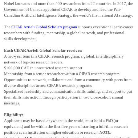
Nobel laureates and more than 400 researchers from 22 countries. In 2017, the
Government of Canada appointed CIFAR to develop and lead the Pan-
Canadian Artificial Intelligence Strategy, the world’s first national AI strategy.
The
CIFAR Azrieli Global Scholars program
supports exceptional early-career
researchers with funding, mentorship, a global network, and professional
skills development.
Each CIFAR Azrieli Global Scholar receives:
A two-year term in a CIFAR research program, a global, interdisciplinary
network of top-tier research leaders.
$100,000 CAD in unrestricted research support
Mentorship from a senior researcher within a CIFAR research program
Opportunities to network, collaborate and form a community with peers from
diverse disciplines across CIFAR’s research programs
Specialized leadership and communication skills training, and support to put
their skills into action, through participation in two cross-cohort annual
meetings.
Eligibility:
Applicants may be based anywhere in the world, must hold a PhD (or
equivalent) and be within the first five years of starting a full-time research
position at an institution of higher education or research.
NOTE: