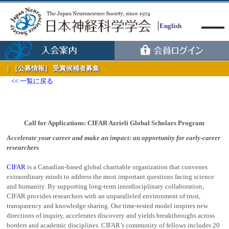
English
［公募情報］ 受賞候補者募集
一覧に戻る
Menu
Call for Applications: CIFAR Azrieli Global Scholars Program
Accelerate your career and make an impact: an opportunity for early-career
researchers
CIFAR
is a Canadian-based global charitable organization that convenes
extraordinary minds to address the most important questions facing science
and humanity. By supporting long-term interdisciplinary collaboration,
CIFAR provides researchers with an unparalleled environment of trust,
transparency and knowledge sharing. Our time-tested model inspires new
directions of inquiry, accelerates discovery and yields breakthroughs across
borders and academic disciplines. CIFAR’s community of fellows includes 20