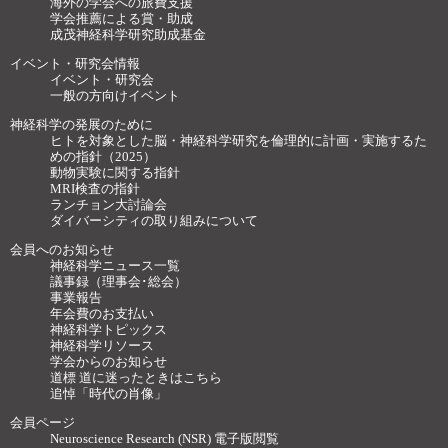
海外の学会への旅費支援
学会推薦による賞・助成
成茂神経科学研究助成基金
イベント・研究会情報
イベント・研究会
一般の方向けイベント
神経科学の発展のために
ヒトを対象とした脳・神経科学研究を倫理的に計画・実施するた
めの指針（2025）
動物実験に関する指針
MRI検査の指針
ランチョン大討論会
ダイバーシティの取り組みについて
会員へのお知らせ
神経科学ニュース一覧
議事録（理事会･総会）
事業報告
年会費のお支払い
神経科学トピックス
神経科学リソース
学会からのお知らせ
道標 道に迷ったときはこちら
追悼「時代の肖像」
会員ページ
Neuroscience Research (NSR) 電子版閲覧