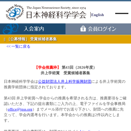
English
［公募情報］ 受賞候補者募集
一覧に戻る
Menu
【学会推薦枠】
第43回（2026年度）
井上学術賞 受賞候補者募集
日本神経科学学会は
公益財団法人井上科学振興財団
による井上学術賞の
推薦学術団体に指定されております。
第43回 井上学術賞へ学会からの推薦を希望される方は、推薦要項をご確
認いただき、下記の提出書類にご入力の上、電子ファイルを学会事務局
（
office@jnss.org
）までメール添付でお送り下さい。財団への推薦に先
立って、学会内選考を行います。本学会からの推薦は2件以内としま
す。