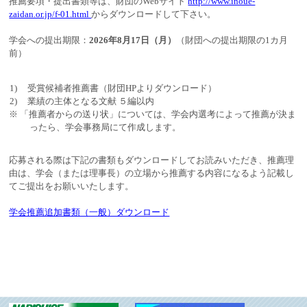
推薦要項・提出書類等は、財団のWebサイト
http://www.inoue-
zaidan.or.jp/f-01.html
からダウンロードして下さい。
学会への提出期限：
2026年8月17日（月）
（財団への提出期限の1カ月
前）
受賞候補者推薦書（財団HPよりダウンロード）
業績の主体となる文献 ５編以内
「推薦者からの送り状」については、学会内選考によって推薦が決ま
ったら、学会事務局にて作成します。
応募される際は下記の書類もダウンロードしてお読みいただき、推薦理
由は、学会（または理事長）の立場から推薦する内容になるよう記載し
てご提出をお願いいたします。
学会推薦追加書類（一般）ダウンロード