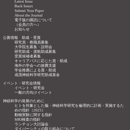
Latest Issue
Back Issues
Submit Your Paper
About the Journal
電子版の購読について
（会員の方へ）
お知らせ
公募情報 助成・受賞
研究員・教職員募集
大学院生募集・説明会
研究助成・渡航助成募集
受賞候補者募集
キャリアパスに応じた賞・助成
海外の学会への旅費支援
学会推薦による賞・助成
成茂神経科学研究助成基金
イベント・研究会情報
イベント・研究会
一般の方向けイベント
神経科学の発展のために
ヒトを対象とした脳・神経科学研究を倫理的に計画・実施するた
めの指針（2025）
動物実験に関する指針
MRI検査の指針
ランチョン大討論会
ダイバーシティの取り組みについて