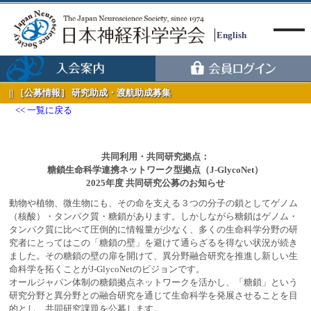
English
［公募情報］ 研究助成・渡航助成募集
一覧に戻る
Menu
共同利用・共同研究拠点：
糖鎖生命科学連携ネットワーク型拠点（J-GlycoNet）
2025年度 共同研究公募のお知らせ
動物や植物、微生物にも、その命を支える３つの分子の鎖としてゲノム
（核酸）・タンパク質・糖鎖があります。しかしながら糖鎖はゲノム・
タンパク質に比べて圧倒的に情報量が少なく、多くの生命科学分野の研
究者にとってはこの「糖鎖の壁」を避けて通らざるを得ない状況が続き
ました。その糖鎖の壁の扉を開けて、異分野融合研究を推進し新しい生
命科学を拓くことがJ-GlycoNetのビジョンです。
オールジャパン体制の糖鎖拠点ネットワークを活かし、「糖鎖」という
研究分野と異分野との融合研究を通じて生命科学を発展させることを目
的とし、共同研究課題を公募します。