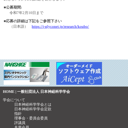
■公募期間:
令和7年2月10日まで
■応募の詳細は下記をご参照下さい
（日本語）
https://j-glyconet.jp/research/koubo/
HOME | 一般社団法人 日本神経科学学会
学会について
日本神経科学学会とは
日本神経科学学会定款
指針
理事会・委員会委員
評議員
名誉会員