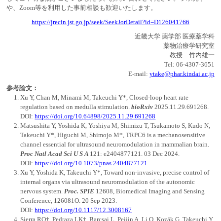
や、Zoom等を利用した事前相談も歓迎いたします。
https://jrecin.jst.go.jp/seek/SeekJorDetail?id=D126041766
近畿大学 薬学部 医療薬学科
薬物治療学研究室
教授 竹内雄一
Tel: 06-4307-3651
E-mail:
ytake@phar.kindai.ac.jp
参考論文：
Xu Y, Chan M, Minami M, Takeuchi Y*, Closed-loop heart rate
regulation based on medulla stimulation.
bioRxiv
2025.11.29.691268.
DOI:
https://doi.org/10.64898/2025.11.29.691268
Matsushita Y, Yoshida K, Yoshiya M, Shimizu T, Tsukamoto S, Kudo N,
Takeuchi Y*, Higuchi M, Shimojo M*, TRPC6 is a mechanosensitive
channel essential for ultrasound neuromodulation in mammalian brain.
Proc Natl Acad Sci U S A
121: e2404877121. 03 Dec 2024.
DOI:
https://doi.org/10.1073/pnas.2404877121
Xu Y, Yoshida K, Takeuchi Y*, Toward non-invasive, precise control of
internal organs via ultrasound neuromodulation of the autonomic
nervous system.
Proc. SPIE
12608, Biomedical Imaging and Sensing
Conference, 126081O. 20 Sep 2023.
DOI:
https://doi.org/10.1117/12.3008167
Sierra RO†, Pedraza LK†, Barcsai L, Peijin A, Li Q, Kozák G, Takeuchi Y,