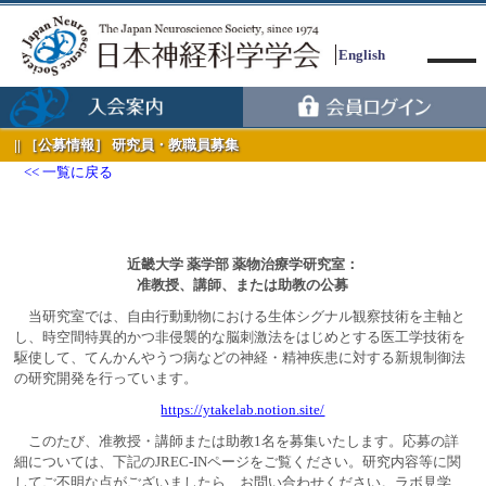
English
［公募情報］ 研究員・教職員募集
一覧に戻る
Menu
近畿大学 薬学部 薬物治療学研究室：
准教授、講師、または助教の公募
当研究室では、自由行動動物における生体シグナル観察技術を主軸と
し、時空間特異的かつ非侵襲的な脳刺激法をはじめとする医工学技術を
駆使して、てんかんやうつ病などの神経・精神疾患に対する新規制御法
の研究開発を行っています。
https://ytakelab.notion.site/
このたび、准教授・講師または助教1名を募集いたします。応募の詳
細については、下記のJREC-INページをご覧ください。研究内容等に関
してご不明な点がございましたら、お問い合わせください。ラボ見学