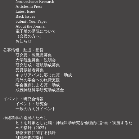
Neuroscience Research
Articles in Press
Latest Issue
Back Issues
Submit Your Paper
About the Journal
電子版の購読について
（会員の方へ）
お知らせ
公募情報 助成・受賞
研究員・教職員募集
大学院生募集・説明会
研究助成・渡航助成募集
受賞候補者募集
キャリアパスに応じた賞・助成
海外の学会への旅費支援
学会推薦による賞・助成
成茂神経科学研究助成基金
イベント・研究会情報
イベント・研究会
一般の方向けイベント
神経科学の発展のために
ヒトを対象とした脳・神経科学研究を倫理的に計画・実施するた
めの指針（2025）
動物実験に関する指針
MRI検査の指針