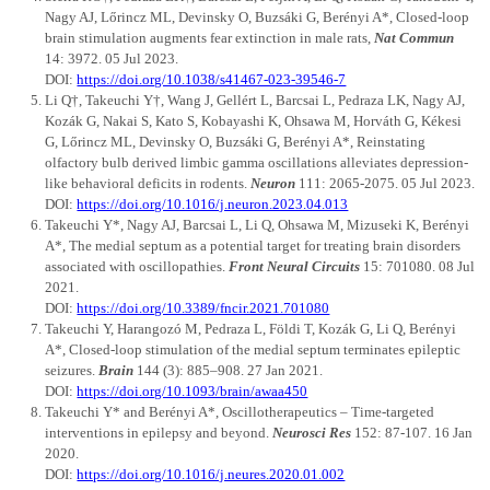
Nagy AJ, Lőrincz ML, Devinsky O, Buzsáki G, Berényi A*, Closed-loop
brain stimulation augments fear extinction in male rats,
Nat Commun
14: 3972. 05 Jul 2023.
DOI:
https://doi.org/10.1038/s41467-023-39546-7
Li Q†, Takeuchi Y†, Wang J, Gellért L, Barcsai L, Pedraza LK, Nagy AJ,
Kozák G, Nakai S, Kato S, Kobayashi K, Ohsawa M, Horváth G, Kékesi
G, Lőrincz ML, Devinsky O, Buzsáki G, Berényi A*, Reinstating
olfactory bulb derived limbic gamma oscillations alleviates depression-
like behavioral deficits in rodents.
Neuron
111: 2065-2075. 05 Jul 2023.
DOI:
https://doi.org/10.1016/j.neuron.2023.04.013
Takeuchi Y*, Nagy AJ, Barcsai L, Li Q, Ohsawa M, Mizuseki K, Berényi
A*, The medial septum as a potential target for treating brain disorders
associated with oscillopathies.
Front Neural Circuits
15: 701080. 08 Jul
2021.
DOI:
https://doi.org/10.3389/fncir.2021.701080
Takeuchi Y, Harangozó M, Pedraza L, Földi T, Kozák G, Li Q, Berényi
A*, Closed-loop stimulation of the medial septum terminates epileptic
seizures.
Brain
144 (3): 885–908. 27 Jan 2021.
DOI:
https://doi.org/10.1093/brain/awaa450
Takeuchi Y* and Berényi A*, Oscillotherapeutics – Time-targeted
interventions in epilepsy and beyond.
Neurosci Res
152: 87-107. 16 Jan
2020.
DOI:
https://doi.org/10.1016/j.neures.2020.01.002